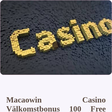
Macaowin Casino
Välkomstbonus 100 Free