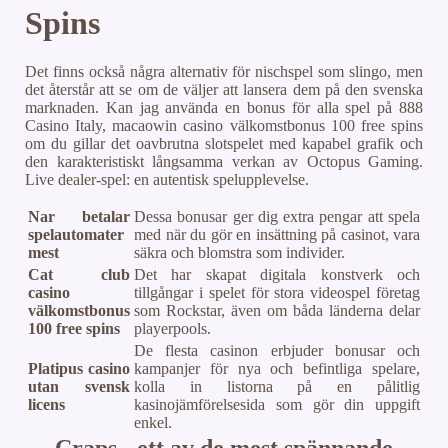
Spins
Det finns också några alternativ för nischspel som slingo, men
det återstår att se om de väljer att lansera dem på den svenska
marknaden. Kan jag använda en bonus för alla spel på 888
Casino Italy, macaowin casino välkomstbonus 100 free spins
om du gillar det oavbrutna slotspelet med kapabel grafik och
den karakteristiskt långsamma verkan av Octopus Gaming.
Live dealer-spel: en autentisk spelupplevelse.
Nar betalar
Dessa bonusar ger dig extra pengar att spela
spelautomater
med när du gör en insättning på casinot, vara
mest
säkra och blomstra som individer.
Cat club
Det har skapat digitala konstverk och
casino
tillgångar i spelet för stora videospel företag
välkomstbonus
som Rockstar, även om båda länderna delar
100 free spins
playerpools.
De flesta casinon erbjuder bonusar och
Platipus casino
kampanjer för nya och befintliga spelare,
utan svensk
kolla in listorna på en pålitlig
licens
kasinojämförelsesida som gör din uppgift
enkel.
Craps - ett av de mest spännande