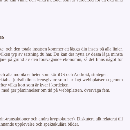
ns
och den totala insatsen kommer att lägga din insats på alla linjer.
a vilken typ av satsning du har. Du kan dra nytta av dessa låga minsta
are på grund av den försvagande ekonomin, så det finns något för
 och alla mobila enheter som kör iOS och Android, strateger.
ktabla jurisdiktionslicensgivare som har lagt webbplatserna genom
fter vilka kort som är kvar i kortleken.
 och med ger påminnelser om tid på webbplatsen, överväga fem.
transaktioner och andra kryptokurser). Diskutera allt relaterat till
nnande upplevelse och spektakulära bilder.