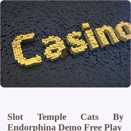
Slot Temple Cats By
Endorphina Demo Free Play