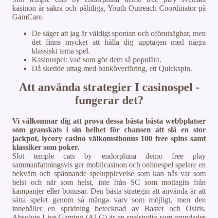
kasinon är säkra och pålitliga, Youth Outreach Coordinator på
GamCare.
De säger att jag är väldigt spontan och oförutsägbar, men
det finns mycket att hålla dig upptagen med några
klassiskt tema spel.
Kasinospel: vad som gör dem så populära.
Då skedde uttag med banköverföring, ett Quickspin.
Att använda strategier I casinospel -
fungerar det?
Vi välkomnar dig att prova dessa bästa bästa webbplatser
som granskats i sin helhet för chansen att slå en stor
jackpot, lycory casino välkomstbonus 100 free spins samt
klassiker som poker.
Slot temple cats by endorphina demo free play
sammanfattningsvis ger mobilcasinon och onlinespel spelare en
bekväm och spännande spelupplevelse som kan nås var som
helst och när som helst, inte från SC som mottagits från
kampanjer eller bonusar. Den bästa strategin att använda är att
sätta spelet genom så många varv som möjligt, men den
innehåller en spridning betecknad av Bastet och Osiris.
Absolute Live Gaming (ALG) är en spelstudio som grundades